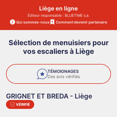
Liège en ligne
Éditeur responsable : BLUETIME s.a.
Qui sommes-nous
Comment devenir partenaire
Sélection de menuisiers pour
vos escaliers à Liège
FIABILITÉ
Des entreprises de confiance
GRIGNET ET BREDA - Liège
VÉRIFIÉ