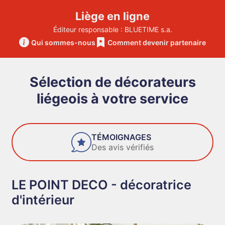
Liège en ligne
Éditeur responsable : BLUETIME s.a.
Qui sommes-nous
Comment devenir partenaire
Sélection de décorateurs
liégeois à votre service
FIABILITÉ
Des entreprises de confiance
LE POINT DECO - décoratrice
d'intérieur