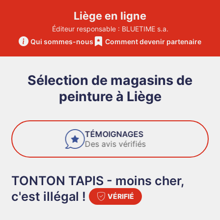
Liège en ligne
Éditeur responsable : BLUETIME s.a.
Qui sommes-nous
Comment devenir partenaire
Sélection de magasins de
peinture à Liège
FIABILITÉ
Des entreprises de confiance
TONTON TAPIS - moins cher,
c'est illégal !
VÉRIFIÉ