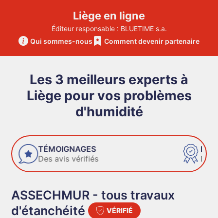
Liège en ligne
Éditeur responsable : BLUETIME s.a.
Qui sommes-nous
Comment devenir partenaire
Les 3 meilleurs experts à
Liège pour vos problèmes
d'humidité
FIABILITÉ
Des entreprises de confiance
ASSECHMUR - tous travaux
d'étanchéité
VÉRIFIÉ