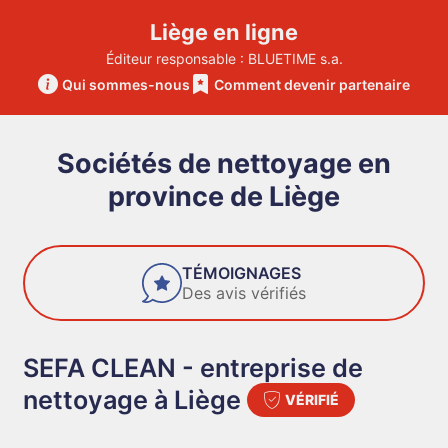
Liège en ligne
Éditeur responsable : BLUETIME s.a.
Qui sommes-nous
Comment devenir partenaire
Sociétés de nettoyage en
province de Liège
FIABILITÉ
Des entreprises de confiance
SEFA CLEAN - entreprise de
nettoyage à Liège
VÉRIFIÉ