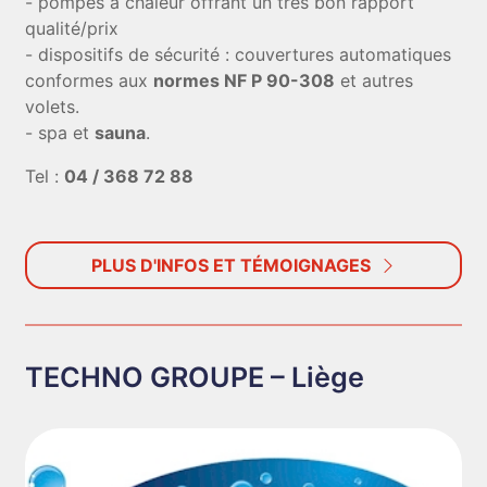
- pompes à chaleur offrant un très bon rapport
qualité/prix
- dispositifs de sécurité : couvertures automatiques
conformes aux
normes NF P 90-308
et autres
volets.
- spa et
sauna
.
Tel :
04 / 368 72 88
PLUS D'INFOS ET TÉMOIGNAGES
TECHNO GROUPE – Liège