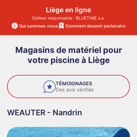
Liège en ligne
Éditeur responsable : BLUETIME s.a.
Qui sommes-nous
Comment devenir partenaire
Magasins de matériel pour
votre piscine à Liège
FIABILITÉ
Des entreprises de confiance
WEAUTER - Nandrin