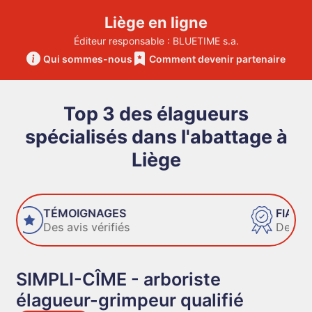
Liège en ligne
Éditeur responsable : BLUETIME s.a.
Qui sommes-nous
Comment devenir partenaire
Top 3 des élagueurs
spécialisés dans l'abattage à
Liège
FIABILITÉ
Des entreprises de confiance
SIMPLI-CÎME - arboriste
élagueur-grimpeur qualifié