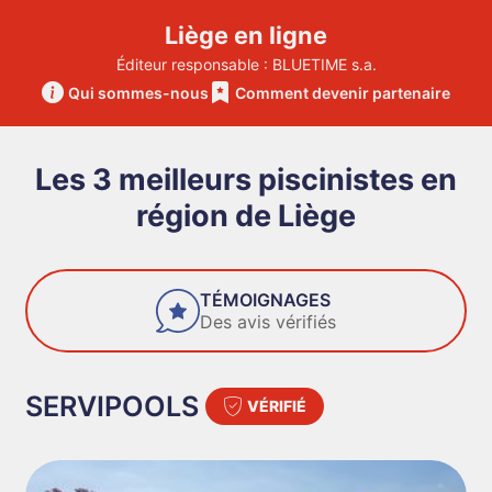
Liège en ligne
Éditeur responsable : BLUETIME s.a.
Qui sommes-nous
Comment devenir partenaire
Les 3 meilleurs piscinistes en
région de Liège
TÉMOIGNAGES
FIAB
Des avis vérifiés
Des 
SERVIPOOLS
VÉRIFIÉ