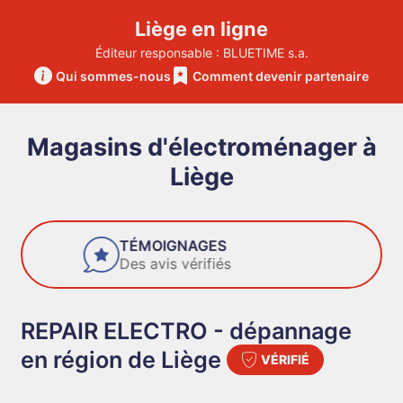
Liège en ligne
Éditeur responsable : BLUETIME s.a.
Qui sommes-nous
Comment devenir partenaire
Magasins d'électroménager à
Liège
FIABILITÉ
Des entreprises de confiance
REPAIR ELECTRO - dépannage
en région de Liège
VÉRIFIÉ