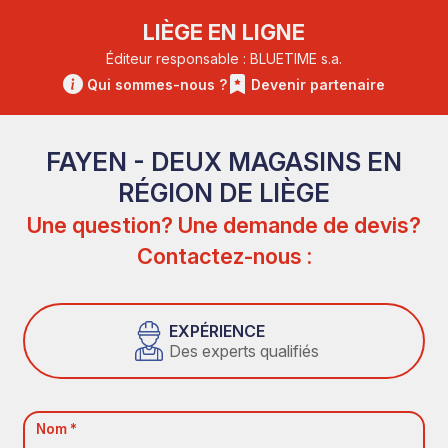
LIÈGE EN LIGNE
Éditeur responsable : BLUETIME s.a.
Qui sommes-nous ?
Devenir partenaire
FAYEN - DEUX MAGASINS EN
RÉGION DE LIÈGE
Une question? Une demande de devis?
Contactez-nous :
EXPÉRIENCE
Des experts qualifiés
Nom *