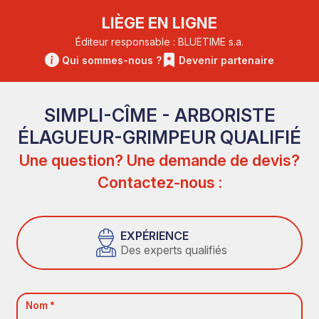
LIÈGE EN LIGNE
Éditeur responsable : BLUETIME s.a.
Qui sommes-nous ?
Devenir partenaire
SIMPLI-CÎME - ARBORISTE
ÉLAGUEUR-GRIMPEUR QUALIFIÉ
Une question? Une demande de devis?
Contactez-nous :
EXPÉRIENCE
Des experts qualifiés
Nom *