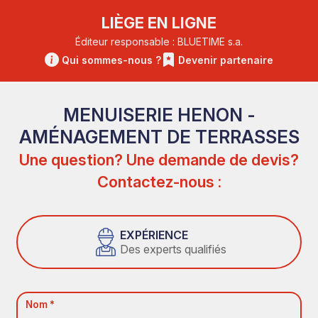
LIÈGE EN LIGNE
Éditeur responsable : BLUETIME s.a.
Qui sommes-nous ?
Devenir partenaire
MENUISERIE HENON -
AMÉNAGEMENT DE TERRASSES
Une question? Une demande de devis?
Contactez-nous :
EXPÉRIENCE
Des experts qualifiés
Nom *