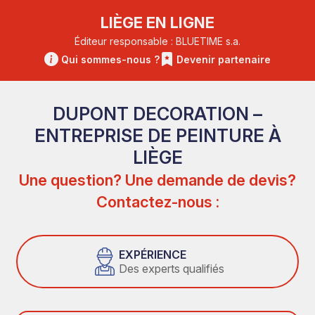
LIÈGE EN LIGNE
Éditeur responsable : BLUETIME s.a.
Qui sommes-nous ?
Devenir partenaire
DUPONT DECORATION –
ENTREPRISE DE PEINTURE À
LIÈGE
Une question? Une demande de devis?
Contactez-nous :
EXPÉRIENCE
Des experts qualifiés